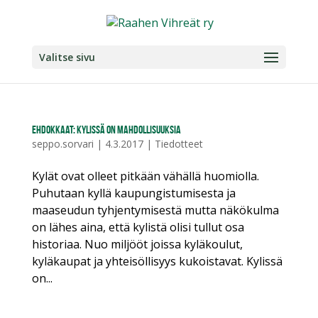
Valitse sivu
Ehdokkaat: Kylissä on mahdollisuuksia
seppo.sorvari
|
4.3.2017
|
Tiedotteet
Kylät ovat olleet pitkään vähällä huomiolla.
Puhutaan kyllä kaupungistumisesta ja
maaseudun tyhjentymisestä mutta näkökulma
on lähes aina, että kylistä olisi tullut osa
historiaa. Nuo miljööt joissa kyläkoulut,
kyläkaupat ja yhteisöllisyys kukoistavat. Kylissä
on...