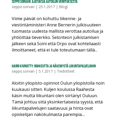
Seppo Sorvari: Ajatuksia autoilun verotuksesta
seppo.sorvari
|
25.1.2017
|
Blogi
Viime päivät on kohuttu liikenne- ja
viestintäministeri Anne Bernerin julkisuuteen
tuomasta uudesta mallista verottaa autoilua ja
yhtiöittää tieverkko. Selonteon julkistamisen
jälkeen sekä Soini että Orpo ovat kohteliaasti
ilmoittaneet, että ei tule toteutumaan tällä...
Harri Kiviniitty: Rohkeutta ja näkemystä liikuntapalveluihin
seppo.sorvari
|
5.1.2017
|
Tiedotteet
Aloitin yliopisto-opinnot Oulun yliopistolla noin
kuukausi sitten. Kuljen koulussa Raahesta
käsin mutta liikuntani olen siirtänyt Ouluun.
Tämä johtuu siitä yksinkertaisesta syystä, että
liikuntapalvelujen saatavuus ja hinta ovat
opiskelijan näkökulmasta parempia....