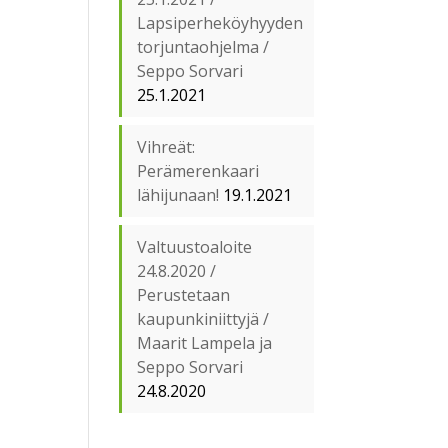
Lapsiperheköyhyyden
torjuntaohjelma /
Seppo Sorvari
25.1.2021
Vihreät:
Perämerenkaari
lähijunaan!
19.1.2021
Valtuustoaloite
24.8.2020 /
Perustetaan
kaupunkiniittyjä /
Maarit Lampela ja
Seppo Sorvari
24.8.2020