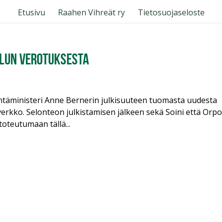
Etusivu
Raahen Vihreät ry
Tietosuojaseloste
ilun verotuksesta
tintäministeri Anne Bernerin julkisuuteen tuomasta uudesta
ieverkko. Selonteon julkistamisen jälkeen sekä Soini että Orp
 toteutumaan tällä...