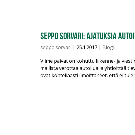
Seppo Sorvari: Ajatuksia auto
seppo.sorvari
|
25.1.2017
|
Blogi
Viime päivät on kohuttu liikenne- ja vies
mallista verottaa autoilua ja yhtiöittää t
ovat kohteliaasti ilmoittaneet, että ei tule