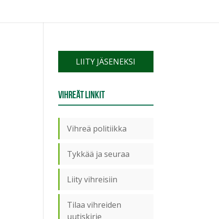
LIITY JÄSENEKSI
Vihreät linkit
o
Vihreä politiikka
Tykkää ja seuraa
Liity vihreisiin
Tilaa vihreiden
uutiskirje