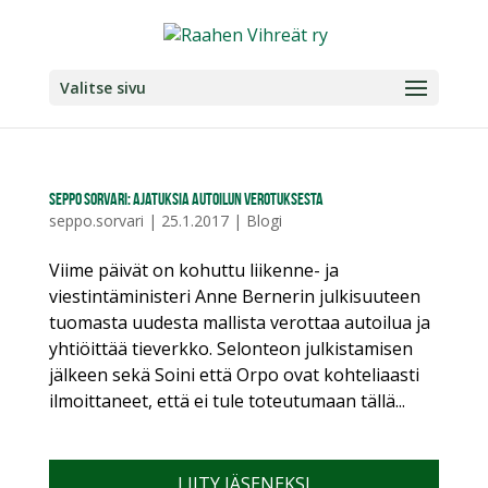
Valitse sivu
Seppo Sorvari: Ajatuksia autoilun verotuksesta
seppo.sorvari
|
25.1.2017
|
Blogi
Viime päivät on kohuttu liikenne- ja
viestintäministeri Anne Bernerin julkisuuteen
tuomasta uudesta mallista verottaa autoilua ja
yhtiöittää tieverkko. Selonteon julkistamisen
jälkeen sekä Soini että Orpo ovat kohteliaasti
ilmoittaneet, että ei tule toteutumaan tällä...
LIITY JÄSENEKSI