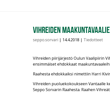
Vihreiden maakuntavaali
seppo.sorvari
|
14.4.2018
|
Tiedotteet
Vihreiden piirijärjestö Oulun Vaalipiirin
ensimmäiset ehdokkaat maakuntavaaleihi
Raahesta ehdokkaiksi nimettiin Harri Kivin
Vihreiden puoluekokoukseen Vantaalle ke
Seppo Sorvarin Raahesta. Raahen Vihreät 