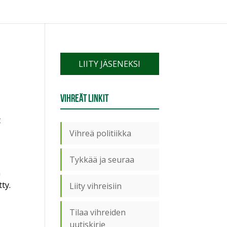
LIITY JÄSENEKSI
Vihreät linkit
t
Vihreä politiikka
Tykkää ja seuraa
n
ty.
Liity vihreisiin
Tilaa vihreiden
uutiskirje