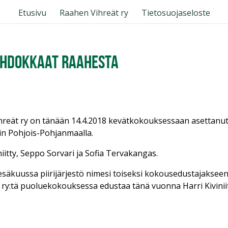
Etusivu
Raahen Vihreät ry
Tietosuojaseloste
ehdokkaat Raahesta
 Vihreät ry on tänään 14.4.2018 kevätkokouksessaan asettanu
n Pohjois-Pohjanmaalla.
iitty, Seppo Sorvari ja Sofia Tervakangas.
säkuussa piirijärjestö nimesi toiseksi kokousedustajaksee
ry:tä puoluekokouksessa edustaa tänä vuonna Harri Kiviniit