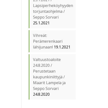
Lapsiperheköyhyyden
torjuntaohjelma /
Seppo Sorvari
25.1.2021
Vihreät:
Perämerenkaari
lähijunaan!
19.1.2021
Valtuustoaloite
24.8.2020 /
Perustetaan
kaupunkiniittyjä /
Maarit Lampela ja
Seppo Sorvari
24.8.2020