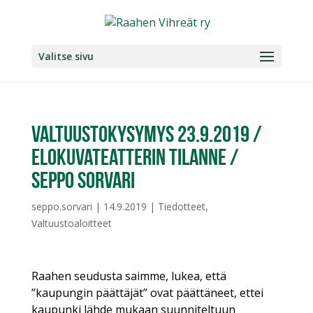
Valitse sivu
Valtuustokysymys 23.9.2019 /
Elokuvateatterin tilanne /
Seppo Sorvari
seppo.sorvari
|
14.9.2019
|
Tiedotteet
,
Valtuustoaloitteet
Raahen seudusta saimme, lukea, että
”kaupungin päättäjät” ovat päättäneet, ettei
kaupunki lähde mukaan suunniteltuun