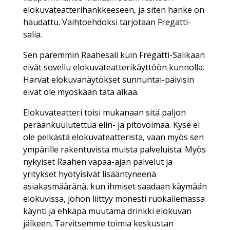
elokuvateatterihankkeeseen, ja siten hanke on
haudattu. Vaihtoehdoksi tarjotaan Fregatti-
salia.
Sen paremmin Raahesali kuin Fregatti-Salikaan
eivät sovellu elokuvateatterikäyttöön kunnolla.
Harvat elokuvanäytökset sunnuntai-päivisin
eivät ole myöskään tätä aikaa.
Elokuvateatteri toisi mukanaan sitä paljon
peräänkuulutettua elin- ja pitovoimaa. Kyse ei
ole pelkästä elokuvateatterista, vaan myös sen
ympärille rakentuvista muista palveluista. Myös
nykyiset Raahen vapaa-ajan palvelut ja
yritykset hyötyisivät lisääntyneenä
asiakasmääränä, kun ihmiset saadaan käymään
elokuvissa, johon liittyy monesti ruokailemassa
käynti ja ehkäpä muutama drinkki elokuvan
jälkeen. Tarvitsemme toimia keskustan