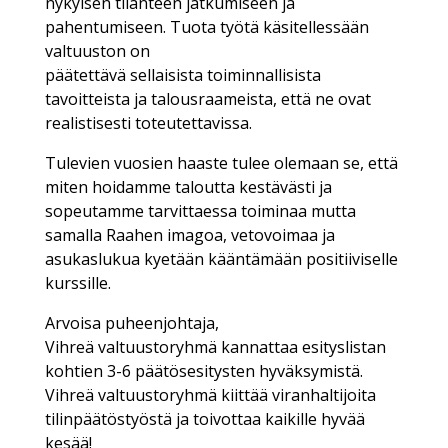
nykyisen tilanteen jatkumiseen ja
pahentumiseen. Tuota työtä käsitellessään
valtuuston on
päätettävä sellaisista toiminnallisista
tavoitteista ja talousraameista, että ne ovat
realistisesti toteutettavissa.
Tulevien vuosien haaste tulee olemaan se, että
miten hoidamme taloutta kestävästi ja
sopeutamme tarvittaessa toiminaa mutta
samalla Raahen imagoa, vetovoimaa ja
asukaslukua kyetään kääntämään positiiviselle
kurssille.
Arvoisa puheenjohtaja,
Vihreä valtuustoryhmä kannattaa esityslistan
kohtien 3-6 päätösesitysten hyväksymistä.
Vihreä valtuustoryhmä kiittää viranhaltijoita
tilinpäätöstyöstä ja toivottaa kaikille hyvää
kesää!