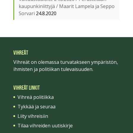
kaupunkiniittyjä / Maarit Lampela ja Seppo
Sorvari
24.8.2020
VIHREÄT
Vihreät on olemassa turvatakseen ympäristön,
ihmisten ja politiikan tulevaisuuden.
Vihreät linkit
Vihreä politiikka
Tykkää ja seuraa
Liity vihreisiin
Tilaa vihreiden uutiskirje