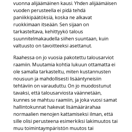
vuonna alijäämäinen kausi. Yhden alijäämäisen
vuoden perusteella ei pidä tehdä
paniikkipäätöksiä, koska ne alkavat
ruokkimaan itseään. Sen sijaan on
tarkasteltava, kehittyykö talous
suunnitelmakaudella siihen suuntaan, kuin
valtuusto on tavoitteeksi asettanut.
Raahessa on jo vuosia pakotettu talousarviot
raamiin. Muutamia kohtia lukuun ottamatta ei
ole samalla tarkasteltu, miten kustannusten
nousuun ja mahdollisesti lisääntyneisiin
tehtäviin on varauduttu. On jo muodostunut
tavaksi, että talousarviosta väännetään,
kunnes se mahtuu raamiin, ja joka vuosi samat
hallintokunnat hakevat lisämäärärahaa
normaalien menojen kattamiseksi ilman, että
sille olisi perusteena esimerkiksi lakimuutos tai
muu toimintaympäristön muutos tai