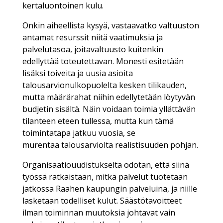
kertaluontoinen kulu.
Onkin aiheellista kysyä, vastaavatko valtuuston
antamat resurssit niitä vaatimuksia ja
palvelutasoa, joitavaltuusto kuitenkin
edellyttää toteutettavan. Monesti esitetään
lisäksi toiveita ja uusia asioita
talousarvionulkopuolelta kesken tilikauden,
mutta määrärahat niihin edellytetään löytyvän
budjetin sisältä. Näin voidaan toimia yllättävän
tilanteen eteen tullessa, mutta kun tämä
toimintatapa jatkuu vuosia, se
murentaa talousarviolta realistisuuden pohjan.
Organisaatiouudistukselta odotan, että siinä
työssä ratkaistaan, mitkä palvelut tuotetaan
jatkossa Raahen kaupungin palveluina, ja niille
lasketaan todelliset kulut. Säästötavoitteet
ilman toiminnan muutoksia johtavat vain