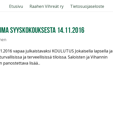
Etusivu
Raahen Vihreät ry
Tietosuojaseloste
suma syyskokouksesta 14.11.2016
inen
016 vapaa julkaistavaksi KOULUTUS Jokaisella lapsella ja
vallisissa ja terveellisissä tiloissa. Saloisten ja Vihannin
 panostettava lisää...