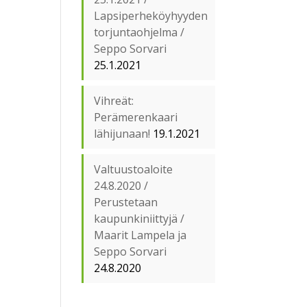
Lapsiperheköyhyyden
torjuntaohjelma /
Seppo Sorvari
25.1.2021
Vihreät:
Perämerenkaari
lähijunaan!
19.1.2021
Valtuustoaloite
24.8.2020 /
Perustetaan
kaupunkiniittyjä /
Maarit Lampela ja
Seppo Sorvari
24.8.2020