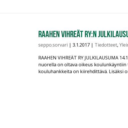
Raahen vihreät ry:n julkilau
seppo.sorvari
|
3.1.2017
|
Tiedotteet
,
Yle
RAAHEN VIHREÄT RY JULKILAUSUMA 14.11.2
nuorella on oltava oikeus koulunkäyntiin tur
kouluhankkeita on kiirehdittävä. Lisäksi on