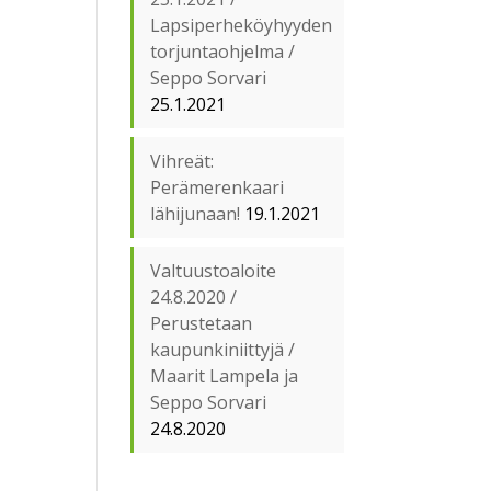
Lapsiperheköyhyyden
torjuntaohjelma /
Seppo Sorvari
25.1.2021
Vihreät:
Perämerenkaari
lähijunaan!
19.1.2021
Valtuustoaloite
24.8.2020 /
Perustetaan
kaupunkiniittyjä /
Maarit Lampela ja
Seppo Sorvari
24.8.2020