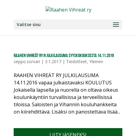
Valitse sivu
Raahen vihreät ry:n julkilausuma syyskokouksesta 14.11.2016
seppo.sorvari
|
3.1.2017
|
Tiedotteet
,
Yleinen
RAAHEN VIHREÄT RY JULKILAUSUMA
14.11.2016 vapaa julkaistavaksi KOULUTUS
Jokaisella lapsella ja nuorella on oltava oikeus
koulunkäyntiin turvallisissa ja terveellisissä
tiloissa. Saloisten ja Vihannin kouluhankkeita
on kiirehdittävä. Lisäksi on panostettava lisää...
LIITY JÄSENEKSI